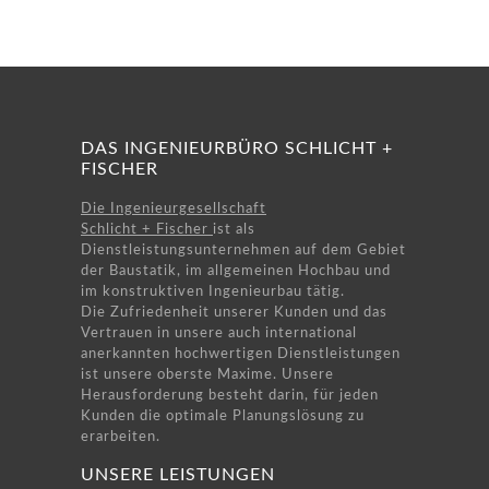
DAS INGENIEURBÜRO SCHLICHT +
FISCHER
Die Ingenieurgesellschaft
Schlicht + Fischer
ist als
Dienstleistungsunternehmen auf dem Gebiet
der Baustatik, im allgemeinen Hochbau und
im konstruktiven Ingenieurbau tätig.
Die Zufriedenheit unserer Kunden und das
Vertrauen in unsere auch international
anerkannten hochwertigen Dienstleistungen
ist unsere oberste Maxime. Unsere
Herausforderung besteht darin, für jeden
Kunden die optimale Planungslösung zu
erarbeiten.
UNSERE LEISTUNGEN