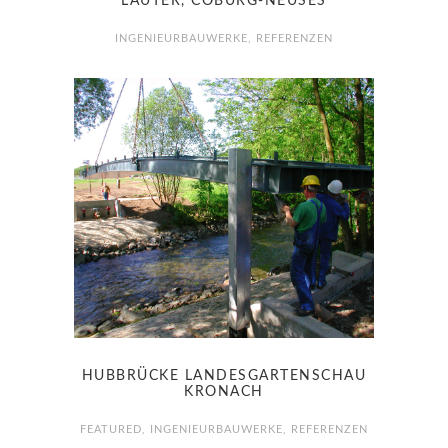
LAUTER, COBURG-NEUSES
INGENIEURBAUWERKE
,
REFERENZEN
HUBBRÜCKE LANDESGARTENSCHAU
KRONACH
FEATURED
,
INGENIEURBAUWERKE
,
REFERENZEN