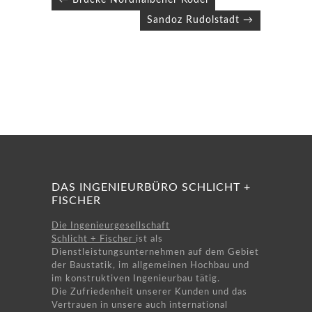
← Brücke Nordhalbener Ködel
Sandoz Rudolstadt →
DAS INGENIEURBÜRO SCHLICHT +
FISCHER
Die Ingenieurgesellschaft
Schlicht + Fischer
ist als
Dienstleistungsunternehmen auf dem Gebiet
der Baustatik, im allgemeinen Hochbau und
im konstruktiven Ingenieurbau tätig.
Die Zufriedenheit unserer Kunden und das
Vertrauen in unsere auch international