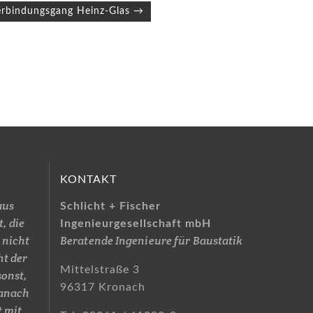
erbindungsgang Heinz-Glas →
KONTAKT
aus
Schlicht + Fischer
, die
Ingenieurgesellschaft mbH
 nicht
Beratende Ingenieure für Baustatik
ht der
Mittelstraße 3
sonst,
96317 Kronach
danach
t mit