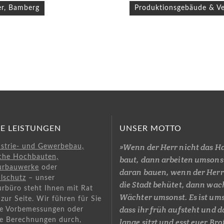
avigation
er, Bamberg
Produktionsgebäude & V
E LEISTUNGEN
UNSER MOTTO
»Wenn der Herr nicht das H
ustrie- und Gewerbebau,
iche Hochbauten,
baut, dann arbeiten umsonst
urbauwerke
oder
daran bauen, wenn der Herr
lschutz
– unser
die Stadt behütet, dann wac
urbüro steht Ihnen mit Rat
Wächter umsonst. Es ist um
zur Seite. Wir führen für Sie
dass ihr früh aufsteht und 
he Vorbemessungen oder
he Berechnungen durch,
lange sitzt und esst euer Bro