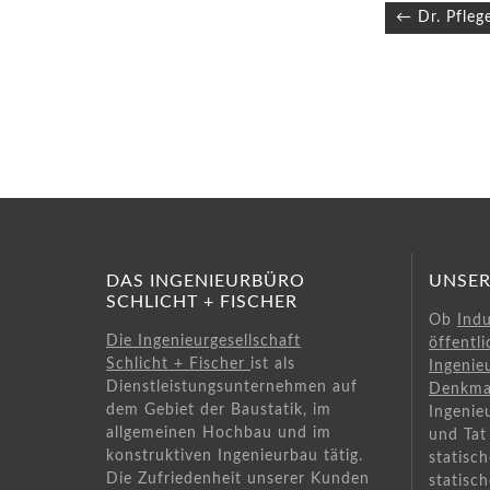
Beitragsn
← Dr. Pfleg
DAS INGENIEURBÜRO
UNSER
SCHLICHT + FISCHER
Ob
Ind
Die Ingenieurgesellschaft
öffentl
Schlicht + Fischer
ist als
Ingenie
Dienstleistungsunternehmen auf
Denkma
dem Gebiet der Baustatik, im
Ingenie
allgemeinen Hochbau und im
und Tat 
konstruktiven Ingenieurbau tätig.
statisc
Die Zufriedenheit unserer Kunden
statisc