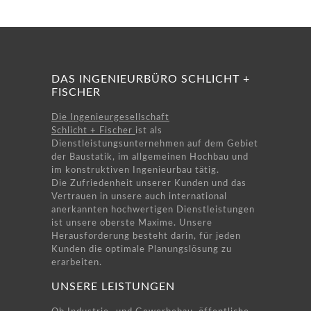
DAS INGENIEURBÜRO SCHLICHT +
FISCHER
Die Ingenieurgesellschaft
Schlicht + Fischer
ist als
Dienstleistungsunternehmen auf dem Gebiet
der Baustatik, im allgemeinen Hochbau und
im konstruktiven Ingenieurbau tätig.
Die Zufriedenheit unserer Kunden und das
Vertrauen in unsere auch international
anerkannten hochwertigen Dienstleistungen
ist unsere oberste Maxime. Unsere
Herausforderung besteht darin, für jeden
Kunden die optimale Planungslösung zu
erarbeiten.
UNSERE LEISTUNGEN