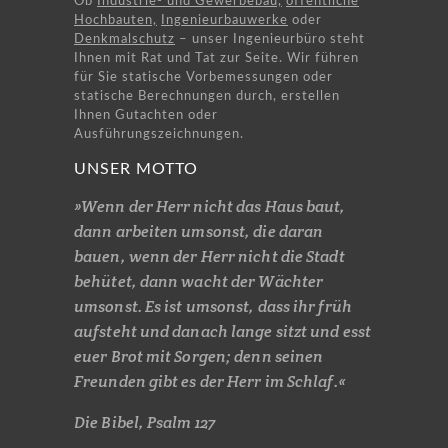
Ob
Industrie- und Gewerbebau,
öffentliche
Hochbauten,
Ingenieurbauwerke
oder
Denkmalschutz
– unser Ingenieurbüro steht
Ihnen mit Rat und Tat zur Seite. Wir führen
für Sie statische Vorbemessungen oder
statische Berechnungen durch, erstellen
Ihnen Gutachten oder
Ausführungszeichnungen.
UNSER MOTTO
»Wenn der Herr nicht das Haus baut,
dann arbeiten umsonst, die daran
bauen, wenn der Herr nicht die Stadt
behütet, dann wacht der Wächter
umsonst. Es ist umsonst, dass ihr früh
aufsteht und danach lange sitzt und esst
euer Brot mit Sorgen; denn seinen
Freunden gibt es der Herr im Schlaf.«
Die Bibel, Psalm 127