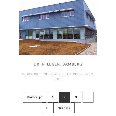
DR. PFLEGER, BAMBERG
INDUSTRIE- UND GEWERBEBAU
,
REFERENZEN
,
SLIDE
Beitragsnavigation
Vorherige
1
2
3
…
5
Nächste